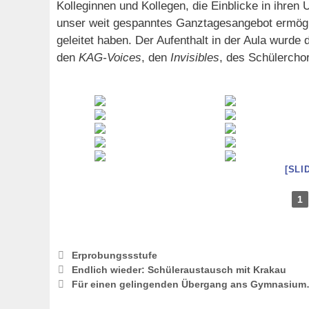
Kolleginnen und Kollegen, die Einblicke in ihren 
unser weit gespanntes Ganztagesangebot ermögl
geleitet haben. Der Aufenthalt in der Aula wurde
den
KAG-Voices
, den
Invisibles
, des Schülercho
[SLI
1
Schlagwörter
Erprobungssstufe
Endlich wieder: Schüleraustausch mit Krakau
Für einen gelingenden Übergang ans Gymnasiu