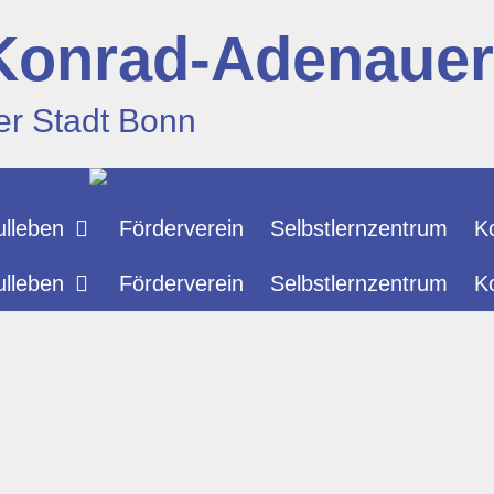
Konrad-Adenaue
er Stadt Bonn
lleben
Förderverein
Selbstlernzentrum
K
lleben
Förderverein
Selbstlernzentrum
K