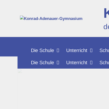
Zum
Inhalt
springen
d
Die Schule
Unterricht
Schu
Die Schule
Unterricht
Schu