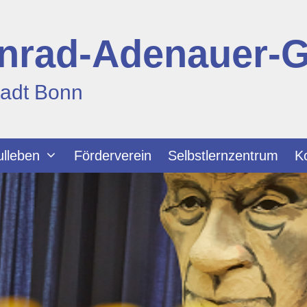
nrad-Adenauer-
tadt Bonn
lleben
Förderverein
Selbstlernzentrum
K