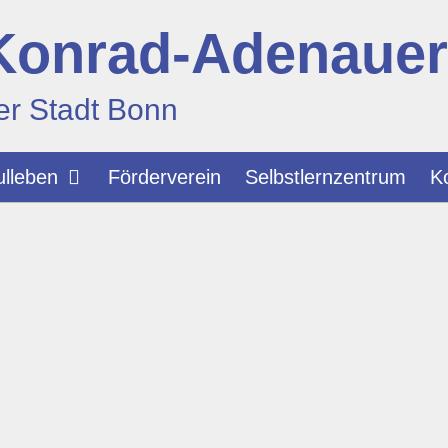
Konrad-Adenaue
er Stadt Bonn
lleben
Förderverein
Selbstlernzentrum
K