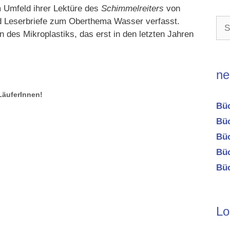
 Umfeld ihrer Lektüre des
Schimmelreiters
von
d Leserbriefe zum Oberthema Wasser verfasst.
Suc
des Mikroplastiks, das erst in den letzten Jahren
nac
ne
LäuferInnen!
Büc
Büc
Büc
Büc
Büc
Lo