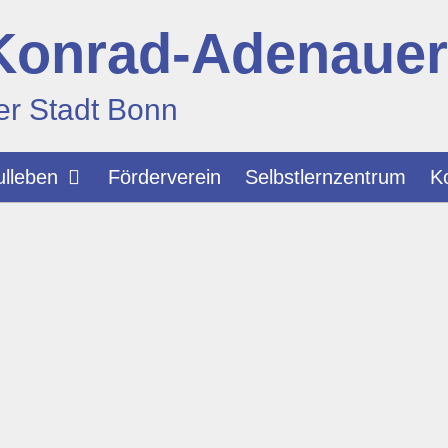
Konrad-Adenaue
er Stadt Bonn
lleben
Förderverein
Selbstlernzentrum
K