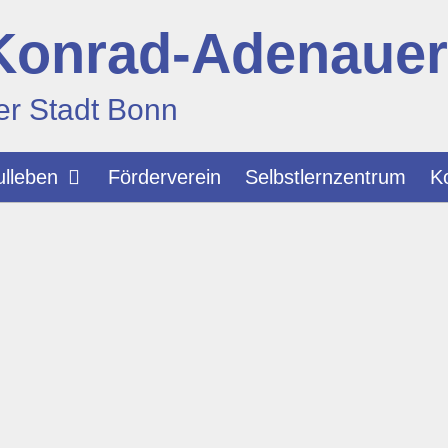
Konrad-Adenaue
er Stadt Bonn
lleben
Förderverein
Selbstlernzentrum
K