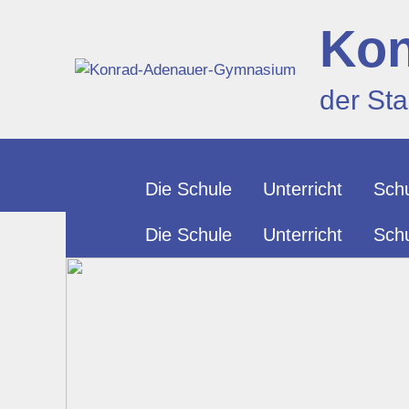
Zum
Kon
Inhalt
springen
der St
Die Schule
Unterricht
Schu
Die Schule
Unterricht
Schu