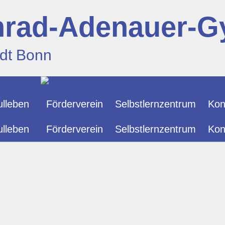
rad-Adenauer-
adt Bonn
lleben
Förderverein
Selbstlernzentrum
Kon
lleben
Förderverein
Selbstlernzentrum
Kon