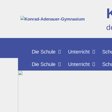
Zum
Inhalt
springen
d
Die Schule
Unterricht
Schu
Die Schule
Unterricht
Schu