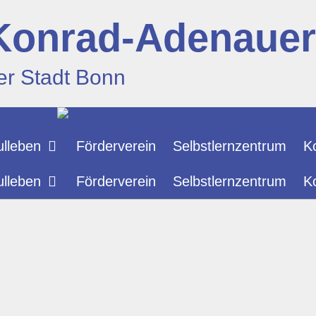
Konrad-Adenaue
er Stadt Bonn
lleben
Förderverein
Selbstlernzentrum
K
lleben
Förderverein
Selbstlernzentrum
K